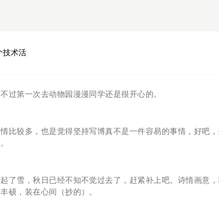
个技术活
，不过第一次去动物园漫漫同学还是很开心的。
事情比较多，也是觉得坚持写博真不是一件容易的事情，好吧，
啊。
下起了雪，秋日已经不知不觉过去了，赶紧补上吧。诗情画意，
满丰硕，装在心间（抄的）。