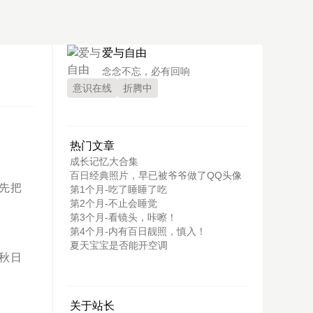
爱与自由
念念不忘，必有回响
意识在线
折腾中
热门文章
成长记忆大合集
百日经典照片，早已被爷爷做了QQ头像
先把
第1个月-吃了睡睡了吃
第2个月-不止会睡觉
第3个月-看镜头，咔嚓！
第4个月-内有百日靓照，慎入！
夏天宝宝是否能开空调
秋日
关于站长