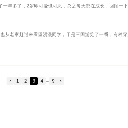
了一年多了，2岁即可爱也可恶，总之每天都在成长，回顾一
婆也从老家赶过来看望漫漫同学，于是三国游览了一番，有种穿
...
‹
1
2
3
4
9
›